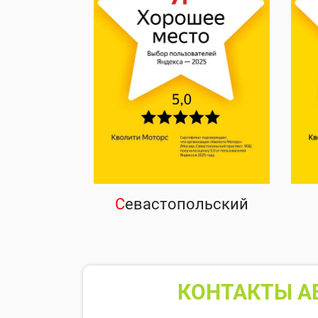
С
евастопольский
КОНТАКТЫ А