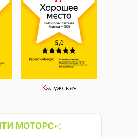
К
алужская
ТИ МОТОРС»: