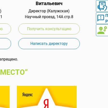
Витальевич
)
Директор (Калужская)
 1
Научный проезд, 14А стр.8
Р
ию
Получить консультацию
Написать директору
апрещено.
 МЕСТО”