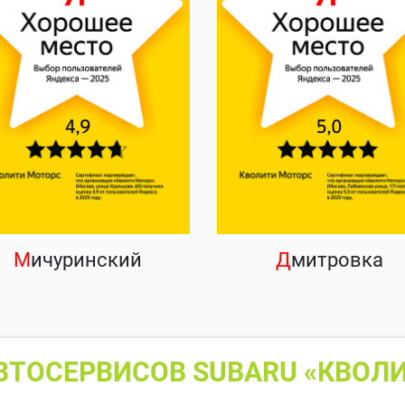
М
ичуринский
Д
митровка
ВТОСЕРВИСОВ SUBARU «КВОЛИ