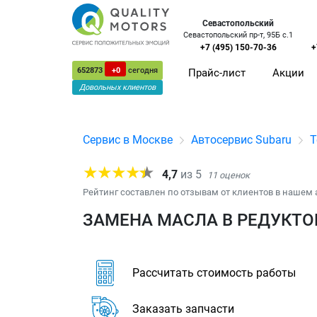
Севастопольский
Севастопольский пр-т, 95Б с.1
+7 (495) 150-70-36
+
652873
+0
сегодня
Прайс-лист
Акции
Довольных клиентов
Сервис в Москве
Автосервис Subaru
Т
4,7
из
5
11
оценок
Рейтинг составлен по отзывам от клиентов в нашем 
ЗАМЕНА МАСЛА В РЕДУКТОР
Рассчитать стоимость работы
Заказать запчасти