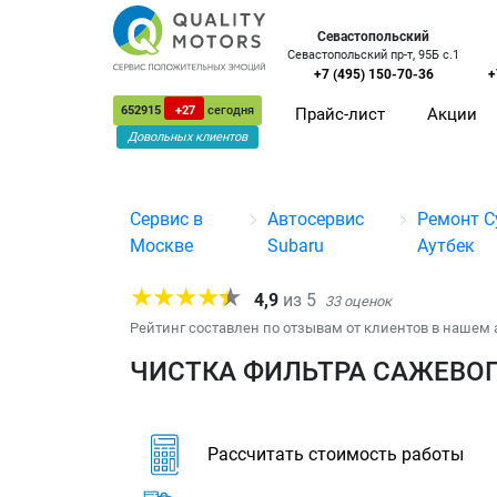
Севастопольский
Севастопольский пр-т, 95Б с.1
+7 (495) 150-70-36
+
652915
+27
сегодня
Прайс-лист
Акции
Довольных клиентов
Сервис в
Автосервис
Ремонт С
Москве
Subaru
Аутбек
4,9
из
5
33
оценок
Рейтинг составлен по отзывам от клиентов в нашем 
ЧИСТКА ФИЛЬТРА САЖЕВОГ
Рассчитать стоимость работы