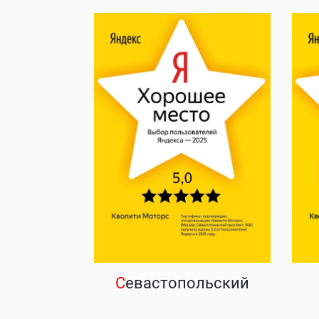
С
евастопольский