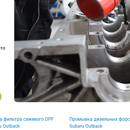
ото
а фильтра сажевого DPF
Промывка дизельных форс
u Outback
Subaru Outback