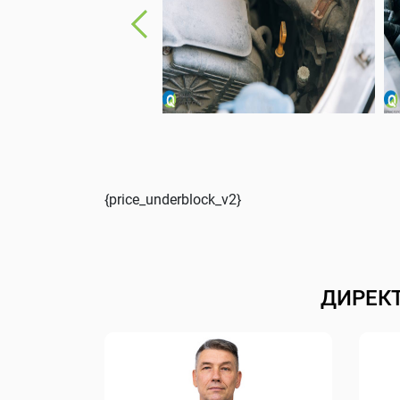
{price_underblock_v2}
ДИРЕК