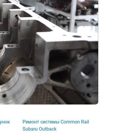
унок
Ремонт системы Common Rail
Subaru Outback