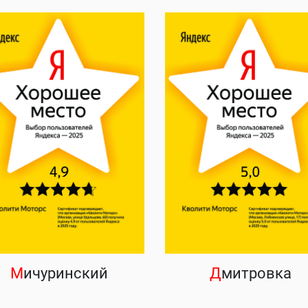
М
ичуринский
Д
митровка