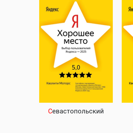
С
евастопольский