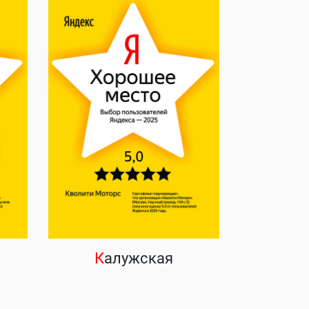
К
алужская