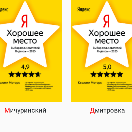
М
ичуринский
Д
митровка