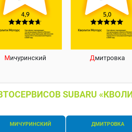
М
ичуринский
Д
митровка
ВТОСЕРВИСОВ SUBARU «КВОЛИ
МИЧУРИНСКИЙ
ДМИТРОВКА