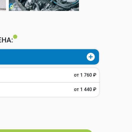
НА:
от 1 760 ₽
от 1 440 ₽