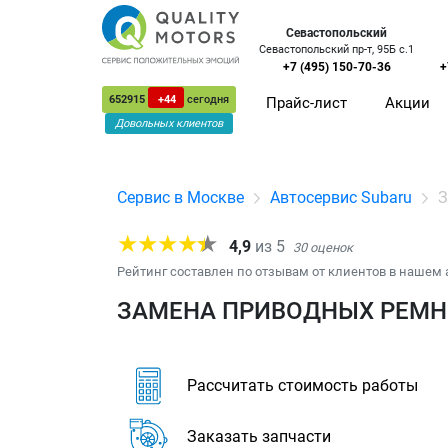
Севастопольский
Севастопольский пр-т, 95Б с.1
+7 (495) 150-70-36
+
652915
+44
сегодня
Прайс-лист
Акции
Довольных клиентов
Сервис в Москве
Автосервис Subaru
З
4,9
из
5
30
оценок
Рейтинг составлен по отзывам от клиентов в нашем 
ЗАМЕНА ПРИВОДНЫХ РЕМНЕ
Рассчитать стоимость работы
Заказать запчасти