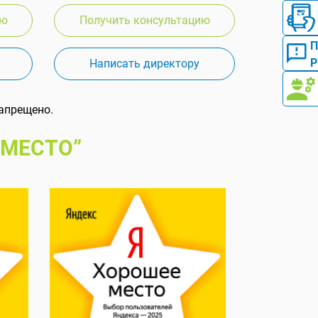
ию
Получить консультацию
Р
Написать директору
апрещено.
 МЕСТО”