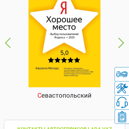
С
евастопольский