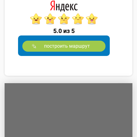
5.0 из 5
построить маршрут