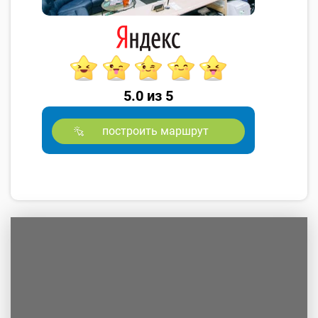
5.0 из 5
построить маршрут