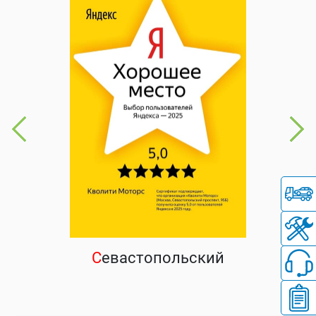
С
евастопольский