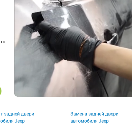
ото
т задней двери
Замена задней двери
обиля Jeep
автомобиля Jeep