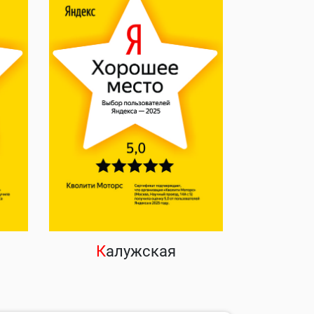
К
алужская