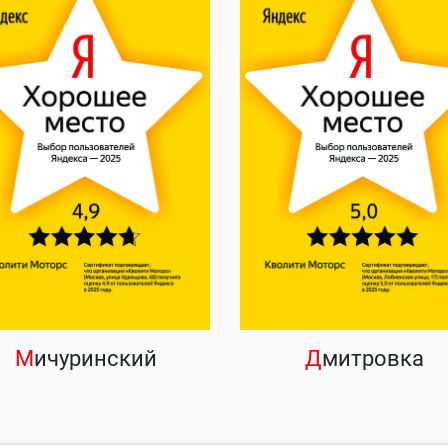
М
ичуринский
Д
митровка