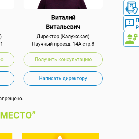
Виталий
Витальевич
Р
)
Директор (Калужская)
 1
Научный проезд, 14А стр.8
ию
Получить консультацию
Написать директору
апрещено.
 МЕСТО”