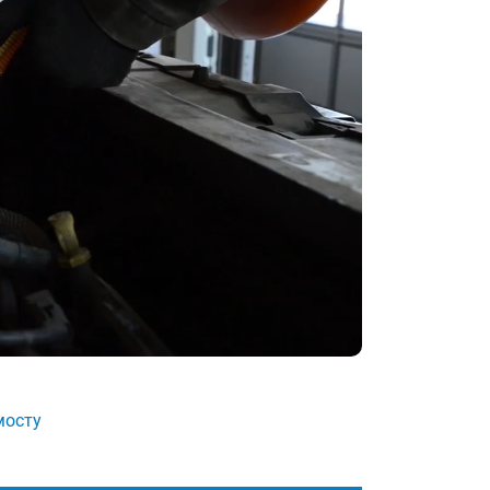
мосту