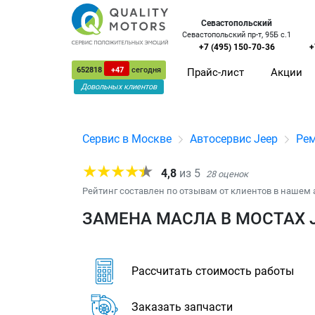
Севастопольский
Севастопольский пр-т, 95Б с.1
+7 (495) 150-70-36
+
652818
+47
сегодня
Прайс-лист
Акции
Довольных клиентов
Сервис в Москве
Автосервис Jeep
Ре
4,8
из
5
28
оценок
Рейтинг составлен по отзывам от клиентов в нашем 
ЗАМЕНА МАСЛА В МОСТАХ 
Рассчитать стоимость работы
Заказать запчасти