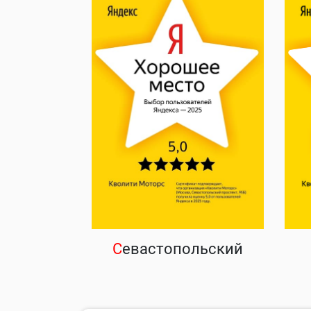
С
евастопольский