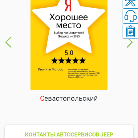
С
евастопольский
КОНТАКТЫ АВТОСЕРВИСОВ JEEP