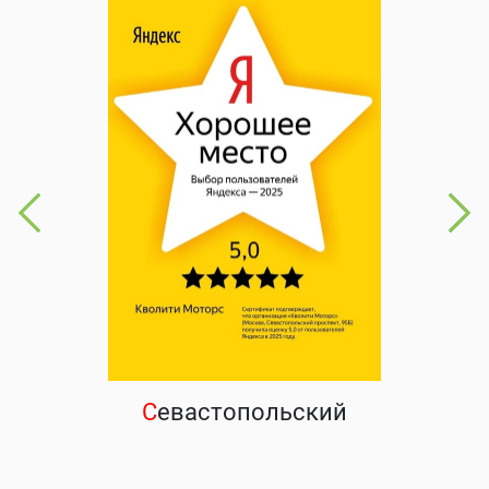
С
евастопольский