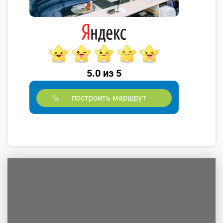
5.0 из 5
построить маршрут