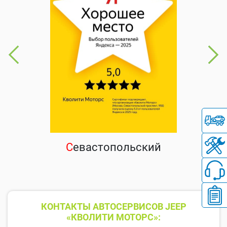
С
евастопольский
КОНТАКТЫ АВТОСЕРВИСОВ JEEP
«КВОЛИТИ МОТОРС»: