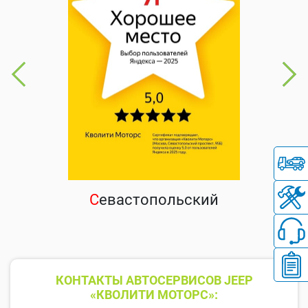
С
евастопольский
КОНТАКТЫ АВТОСЕРВИСОВ JEEP
«КВОЛИТИ МОТОРС»: