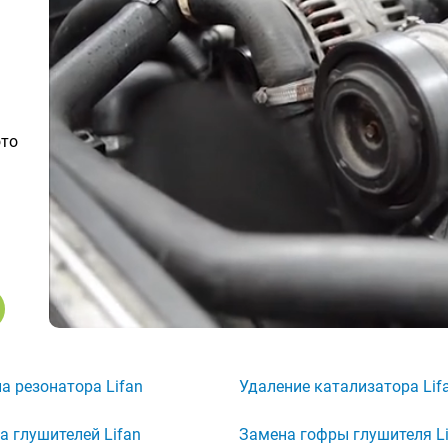
ото
а резонатора Lifan
Удаление катализатора Lif
а глушителей Lifan
Замена гофры глушителя Li