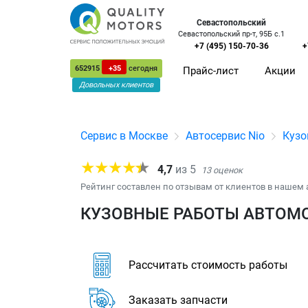
Севастопольский
Севастопольский пр-т, 95Б с.1
+7 (495) 150-70-36
+
652915
+35
сегодня
Прайс-лист
Акции
Довольных клиентов
Сервис в Москве
Автосервис Nio
Кузо
4,7
из
5
13
оценок
Рейтинг составлен по отзывам от клиентов в нашем 
КУЗОВНЫЕ РАБОТЫ АВТОМОБ
Рассчитать стоимость работы
Заказать запчасти