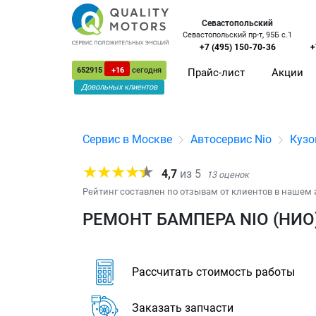
Севастопольский
Севастопольский пр-т, 95Б с.1
+7 (495) 150-70-36
+
652915
+16
сегодня
Прайс-лист
Акции
Довольных клиентов
Сервис в Москве
Автосервис Nio
Кузо
4,7
из
5
13
оценок
Рейтинг составлен по отзывам от клиентов в нашем 
РЕМОНТ БАМПЕРА NIO (НИО
Рассчитать стоимость работы
Заказать запчасти