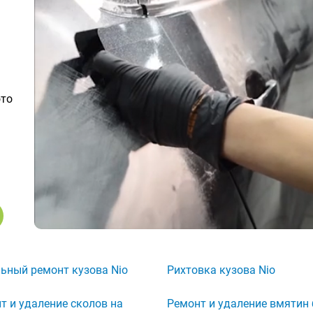
ото
ьный ремонт кузова Nio
Рихтовка кузова Nio
т и удаление сколов на
Ремонт и удаление вмятин 