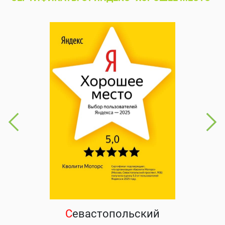
С
евастопольский