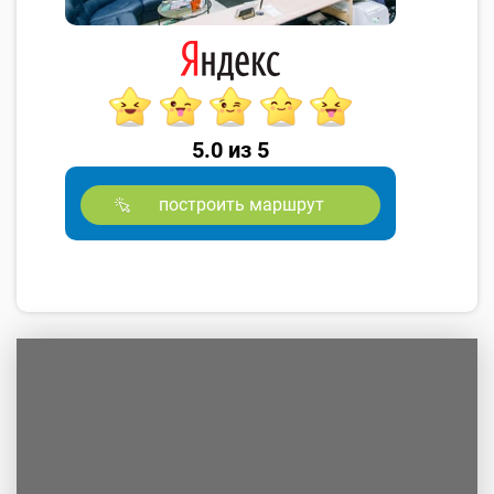
5.0 из 5
построить маршрут