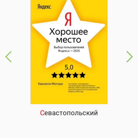
С
евастопольский