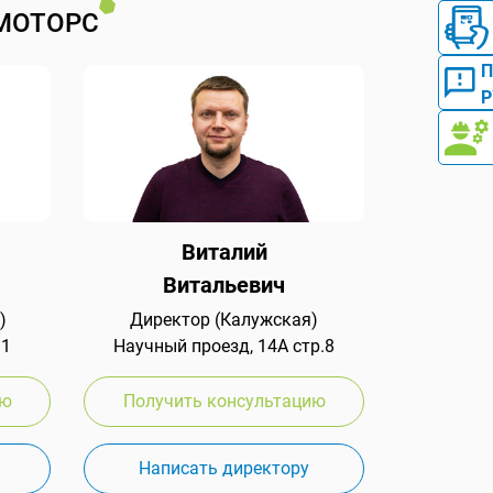
МОТОРС
Р
Виталий
Витальевич
)
Директор (Калужская)
 1
Научный проезд, 14А стр.8
ию
Получить консультацию
Написать директору