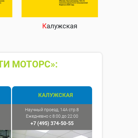
К
алужская
ТИ МОТОРС»:
КАЛУЖСКАЯ
Научный проезд, 14А стр.8
Ежедневно с 8:00 до 22:00
+7 (495) 374-50-55