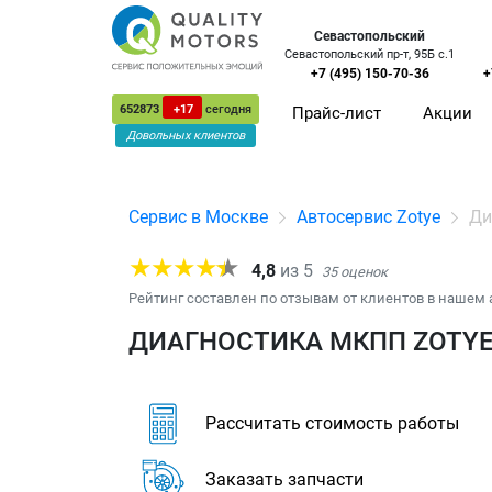
Севастопольский
Севастопольский пр-т, 95Б с.1
+7 (495) 150-70-36
+
652873
+17
сегодня
Прайс-лист
Акции
Довольных клиентов
Сервис в Москве
Автосервис Zotye
Ди
4,8
из
5
35
оценок
Рейтинг составлен по отзывам от клиентов в нашем 
ДИАГНОСТИКА МКПП ZOTYE 
Рассчитать стоимость работы
Заказать запчасти