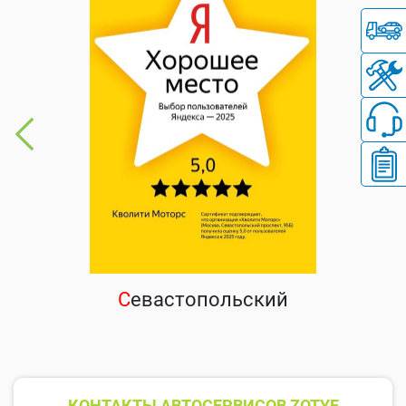
С
евастопольский
КОНТАКТЫ АВТОСЕРВИСОВ ZOTYE