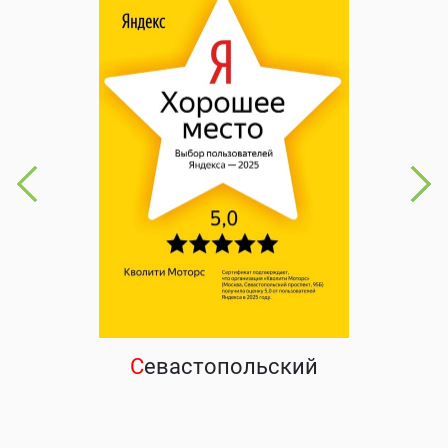
С
евастопольский