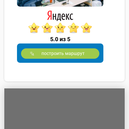
5.0 из 5
построить маршрут