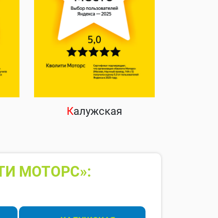
К
алужская
ТИ МОТОРС»: