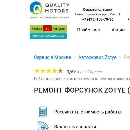
Севастопольский
Севастопольский пр-т, 95Б с.1
+7 (495) 150-70-36
+
652873
+0
сегодня
Прайс-лист
Акции
Довольных клиентов
Сервис в Москве
Автосервис Zotye
Ре
4,9
из
5
27
оценок
Рейтинг составлен по отзывам от клиентов в нашем 
РЕМОНТ ФОРСУНОК ZOTYE (
Рассчитать стоимость работы
Заказать запчасти