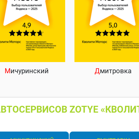
М
ичуринский
Д
митровка
ВТОСЕРВИСОВ ZOTYE «КВОЛИ