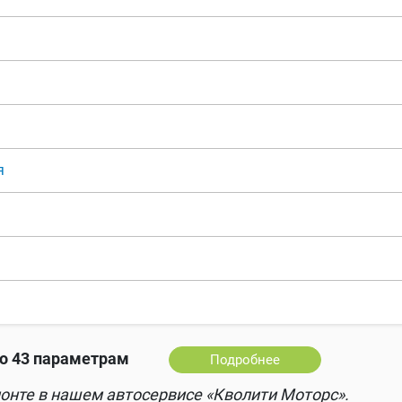
я
о 43 параметрам
Подробнее
онте в нашем автосервисе «Кволити Моторс».