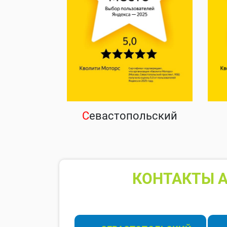
С
евастопольский
КОНТАКТЫ А