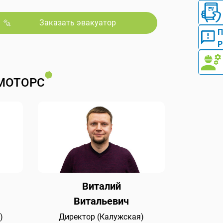
Заказать эвакуатор
Р
МОТОРС
Виталий
Витальевич
)
Директор (Калужская)