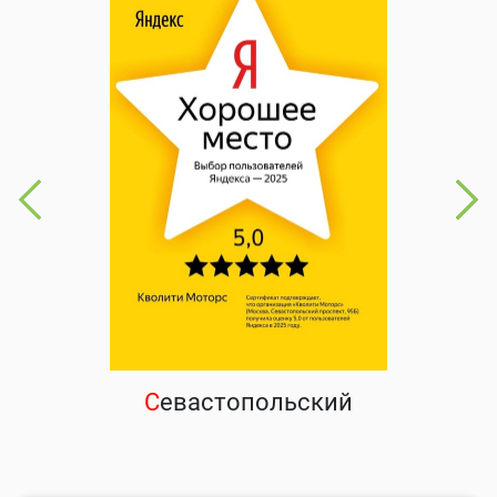
С
евастопольский