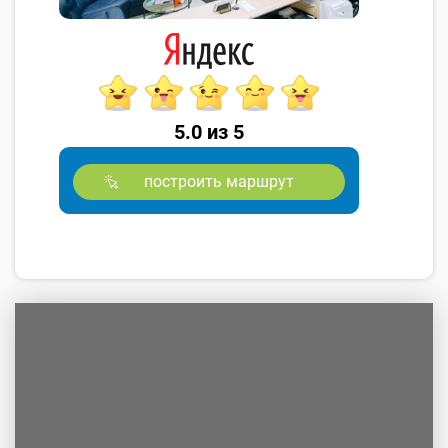
5.0 из 5
построить маршрут