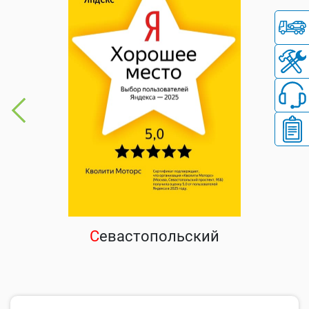
С
евастопольский