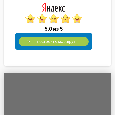
5.0 из 5
построить маршрут