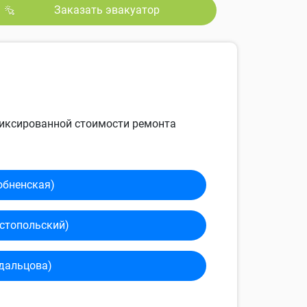
Заказать эвакуатор
 фиксированной стоимости ремонта
обненская)
сто­польский)
дальцова)