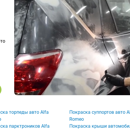
ото
ска торпеды авто Alfa
Покраска суппортов авто A
o
Romeo
ска парктроников Alfa
Покраска крыши автомоби