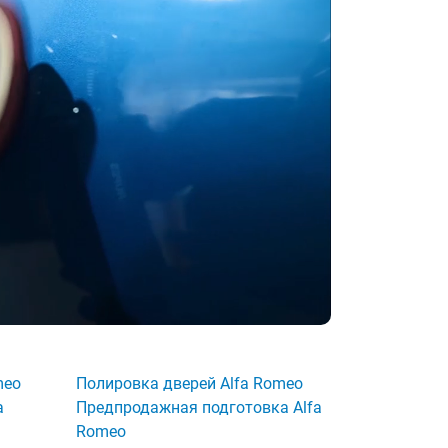
meo
Полировка дверей Alfa Romeo
a
Предпродажная подготовка Alfa
Romeo