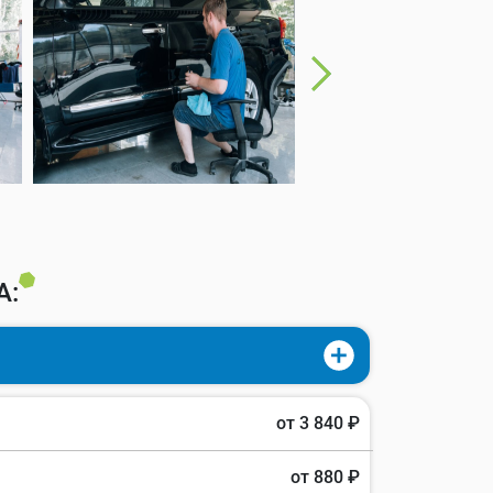
А:
от 3 840 ₽
от 880 ₽