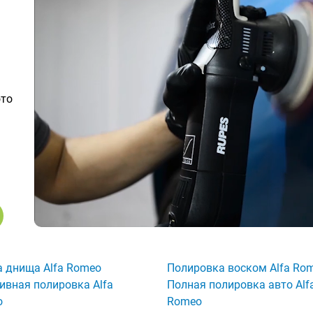
ото
 днища Alfa Romeo
Полировка воском Alfa Ro
ивная полировка Alfa
Полная полировка авто Alf
o
Romeo