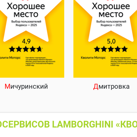
М
ичуринский
Д
митровка
СЕРВИСОВ LAMBORGHINI «КВ