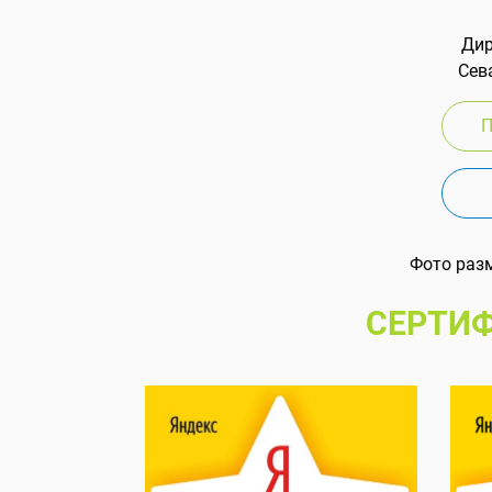
Дир
Сева
П
Фото раз
СЕРТИФ