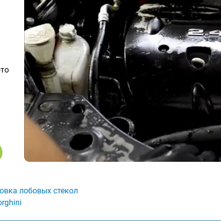
ото
овка лобовых стекол
rghini