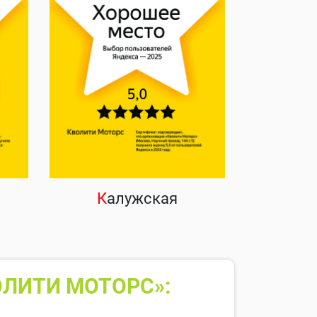
К
алужская
ОЛИТИ МОТОРС»: