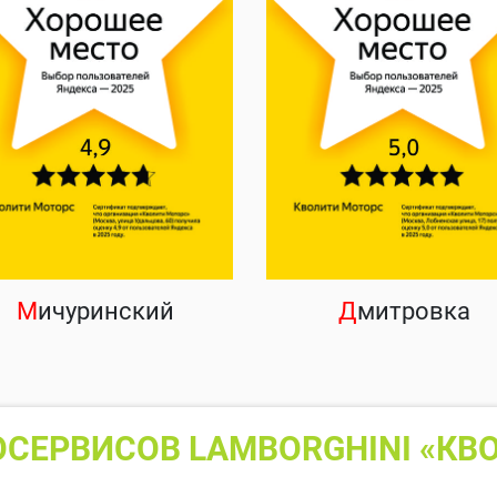
М
ичуринский
Д
митровка
СЕРВИСОВ LAMBORGHINI «КВ