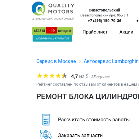
Севастопольский
Севастопольский пр-т, 95Б с.1
+7 (495) 150-70-36
+
652818
+19
сегодня
Прайс-лист
Акции
Довольных клиентов
Сервис в Москве
Автосервис Lamborghin
4,7
из
5
35
оценок
Рейтинг составлен по отзывам от клиентов в нашем 
РЕМОНТ БЛОКА ЦИЛИНДРОВ
Рассчитать стоимость работы
Заказать запчасти