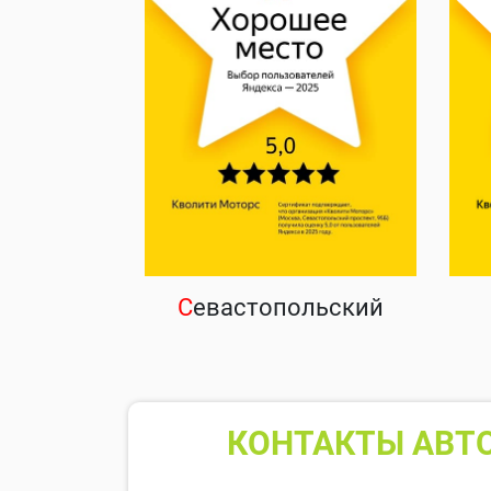
С
евастопольский
КОНТАКТЫ АВТО