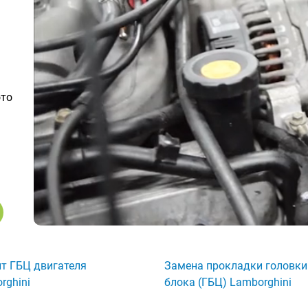
ото
т ГБЦ двигателя
Замена прокладки головки
rghini
блока (ГБЦ) Lamborghini