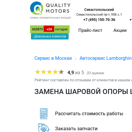
Севастопольский
Севастопольский пр-т, 95Б с.1
+7 (495) 150-70-36
+
652873
+24
сегодня
Прайс-лист
Акции
Довольных клиентов
Сервис в Москве
Автосервис Lamborghin
4,9
из
5
33
оценок
Рейтинг составлен по отзывам от клиентов в нашем 
ЗАМЕНА ШАРОВОЙ ОПОРЫ L
Рассчитать стоимость работы
Заказать запчасти