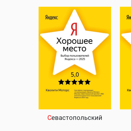
С
евастопольский