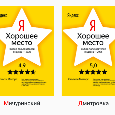
М
ичуринский
Д
митровка