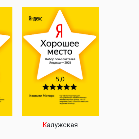
К
алужская