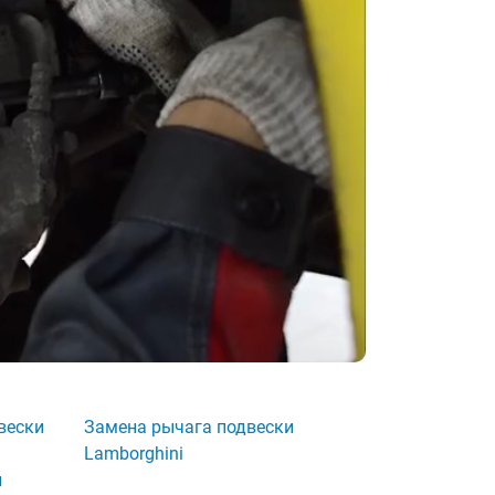
вески
Замена рычага подвески
Lamborghini
и