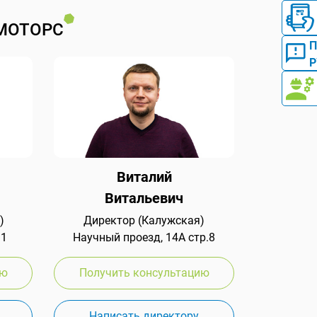
МОТОРС
Р
Виталий
Витальевич
)
Директор (Калужская)
 1
Научный проезд, 14А стр.8
ию
Получить консультацию
Написать директору