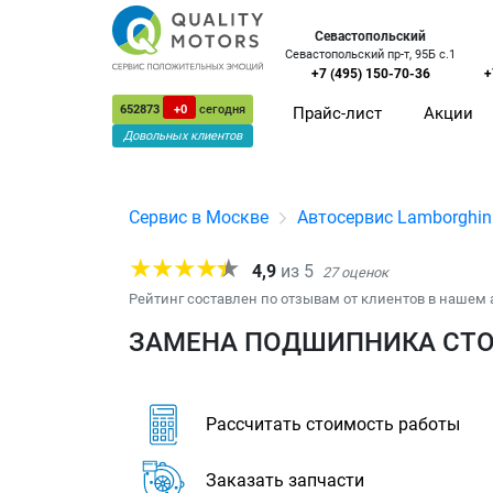
Севастопольский
Севастопольский пр-т, 95Б с.1
+7 (495) 150-70-36
+
652873
+0
сегодня
Прайс-лист
Акции
Довольных клиентов
Сервис в Москве
Автосервис Lamborghin
4,9
из
5
27
оценок
Рейтинг составлен по отзывам от клиентов в нашем 
ЗАМЕНА ПОДШИПНИКА СТО
Рассчитать стоимость работы
Заказать запчасти