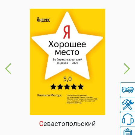
С
евастопольский