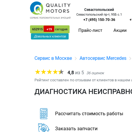
Севастопольский
Севастопольский пр-т, 95Б с.1
+7 (495) 150-70-36
+
652915
+19
сегодня
Прайс-лист
Акции
Довольных клиентов
Сервис в Москве
Автосервис Mercedes
4,8
из
5
36
оценок
Рейтинг составлен по отзывам от клиентов в нашем 
ДИАГНОСТИКА НЕИСПРАВНО
Рассчитать стоимость работы
Заказать запчасти