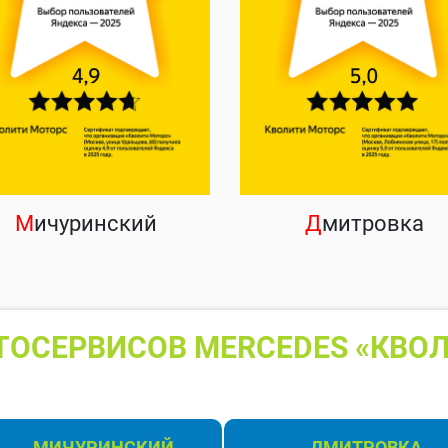
М
ичуринский
Д
митровка
ТОСЕРВИСОВ MERCEDES «КВОЛ
МИЧУРИНСКИЙ
ДМИТРОВКА