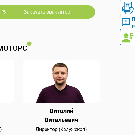
Заказать эвакуатор
Р
МОТОРС
Виталий
Витальевич
)
Директор (Калужская)