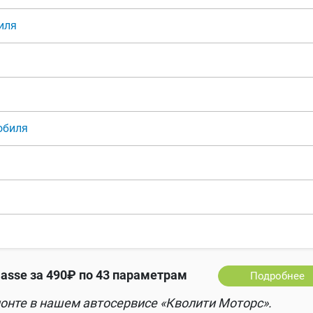
иля
обиля
sse за 490₽ по 43 параметрам
Подробнее
онте в нашем автосервисе «Кволити Моторс».