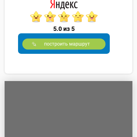
5.0 из 5
построить маршрут