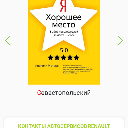
С
евастопольский
КОНТАКТЫ АВТОСЕРВИСОВ RENAULT