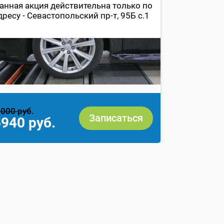
ремонте на 
анная акция действительна только по
60 000 руб
дресу - Севастопольский пр-т, 95Б с.1
бесплатно
000 руб.
5000 руб.
Записаться
940 руб.
0 руб.