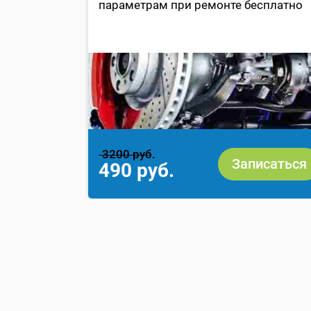
параметрам при ремонте бесплатно
 по
сть
ика
3200 руб.
исаться
Записаться
490 руб.