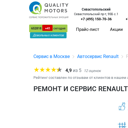
Севастопольский
Севастопольский пр-т, 95Б с.1
+7 (495) 150-70-36
+
652818
+41
сегодня
Прайс-лист
Акции
Довольных клиентов
Сервис в Москве
Автосервис Renault
4,9
из
5
12
оценок
Рейтинг составлен по отзывам от клиентов в нашем 
РЕМОНТ И СЕРВИС RENAULT