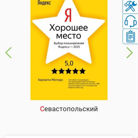
С
евастопольский