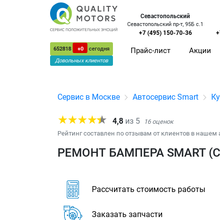
Севастопольский
Севастопольский пр-т, 95Б с.1
+7 (495) 150-70-36
+
652818
+0
сегодня
Прайс-лист
Акции
Довольных клиентов
Сервис в Москве
Автосервис Smart
Ку
4,8
из
5
16
оценок
Рейтинг составлен по отзывам от клиентов в нашем 
РЕМОНТ БАМПЕРА SMART (С
Рассчитать стоимость работы
Заказать запчасти