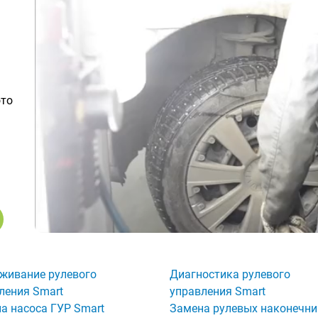
ото
живание рулевого
Диагностика рулевого
ления Smart
управления Smart
а насоса ГУР Smart
Замена рулевых наконечни