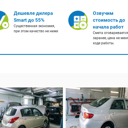
Дешевле дилера
Озвучим
Smart до 55%
стоимость до
Существенная экономия,
начала работ
при этом качество не ниже
Смета оговариваетс
заранее, цена не мен
ходе работы.