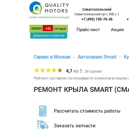
Севастопольский
Севастопольский пр-т, 95Б с.1
+7 (495) 150-70-36
+
652959
+32
сегодня
Прайс-лист
Акции
Довольных клиентов
Сервис в Москве
Автосервис Smart
Ку
4,7
из
5
36
оценок
Рейтинг составлен по отзывам от клиентов в нашем 
РЕМОНТ КРЫЛА SMART (СМ
Рассчитать стоимость работы
Заказать запчасти