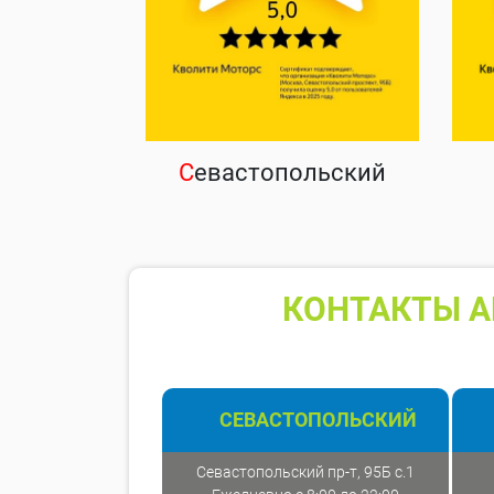
С
евастопольский
КОНТАКТЫ А
СЕВАСТОПОЛЬСКИЙ
Севастопольский пр-т, 95Б с.1