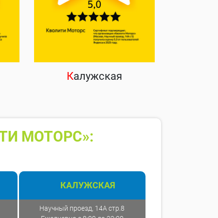
К
алужская
ТИ МОТОРС»:
КАЛУЖСКАЯ
Научный проезд, 14А стр.8