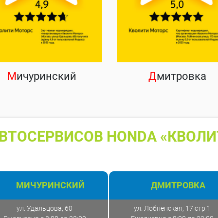
М
ичуринский
Д
митровка
ВТОСЕРВИСОВ HONDA «КВОЛИ
МИЧУРИНСКИЙ
ДМИТРОВКА
ул. Удальцова, 60
ул. Лобненская, 17 стр 1