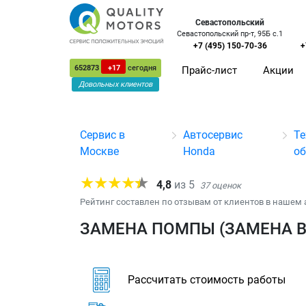
Севастопольский
Севастопольский пр-т, 95Б с.1
+7 (495) 150-70-36
+
652873
+17
сегодня
Прайс-лист
Акции
Довольных клиентов
Сервис в
Автосервис
Те
Москве
Honda
о
4,8
из
5
37
оценок
Рейтинг составлен по отзывам от клиентов в нашем 
ЗАМЕНА ПОМПЫ (ЗАМЕНА В
Рассчитать стоимость работы