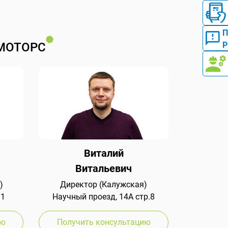
Р
МОТОРС
Виталий
Витальевич
)
Директор (Калужская)
 1
Научный проезд, 14А стр.8
ию
Получить консультацию