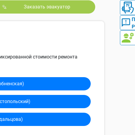
Заказать эвакуатор
Р
 фиксированной стоимости ремонта
обненская)
сто­польский)
дальцова)