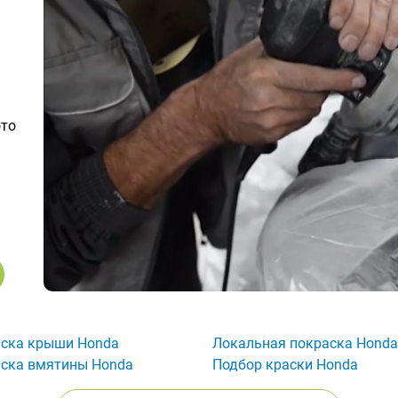
ото
ска крыши Honda
Локальная покраска Honda
ска вмятины Honda
Подбор краски Honda