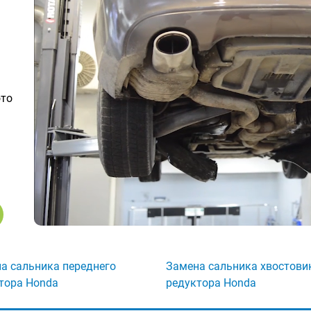
ото
а сальника переднего
Замена сальника хвостови
тора Honda
редуктора Honda