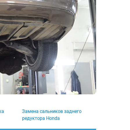
ка
Замена сальников заднего
редуктора Honda