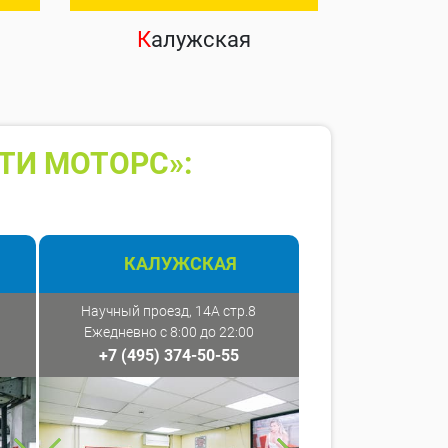
К
алужская
ТИ МОТОРС»:
КАЛУЖСКАЯ
Научный проезд, 14А стр.8
Ежедневно с 8:00 до 22:00
+7 (495) 374-50-55