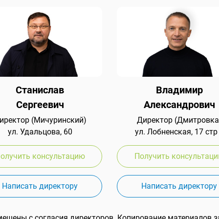
Станислав
Владимир
Сергеевич
Александрович
иректор (Мичуринский)
Директор (Дмитровка
ул. Удальцова, 60
ул. Лобненская, 17 стр
олучить консультацию
Получить консультац
Написать директору
Написать директору
мещены с согласия директоров. Копирование материалов з