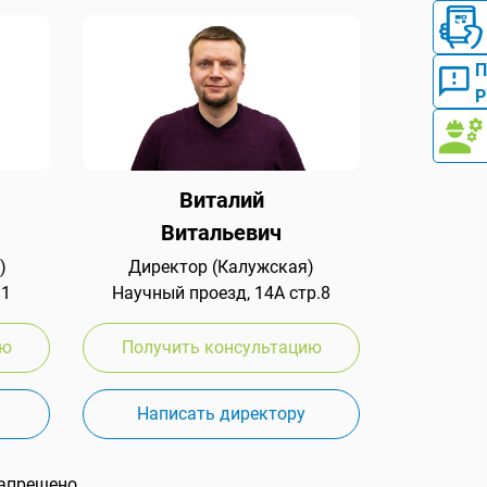
Р
Виталий
Витальевич
)
Директор (Калужская)
 1
Научный проезд, 14А стр.8
ию
Получить консультацию
Написать директору
апрещено.