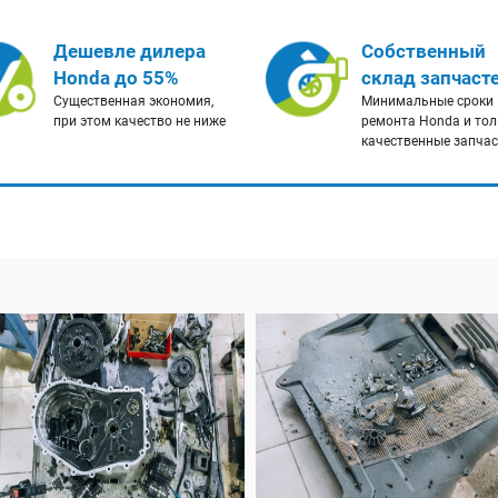
Дешевле дилера
Собственный
Honda до 55%
склад запчаст
Существенная экономия,
Минимальные сроки
при этом качество не ниже
ремонта Honda и тол
качественные запча