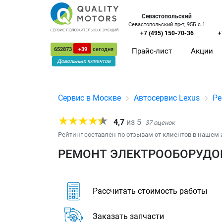
Севастопольский
Севастопольский пр-т, 95Б с.1
+7 (495) 150-70-36
+
652873
+39
сегодня
Прайс-лист
Акции
Довольных клиентов
Сервис в Москве
Автосервис Lexus
Ре
4,7
из
5
37
оценок
Рейтинг составлен по отзывам от клиентов в нашем 
РЕМОНТ ЭЛЕКТРООБОРУДОВ
Рассчитать стоимость работы
Заказать запчасти