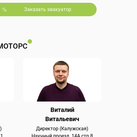
Заказать эвакуатор
МОТОРС
Виталий
Витальевич
)
Директор (Калужская)
 1
Научный проезд, 14А стр.8