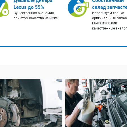
Дешевле дилера
Собственный
Lexus до 55%
склад запчаст
Существенная экономия,
Используем только
при этом качество не ниже
оригинальные запча
Lexus Is300 или
качественные анало