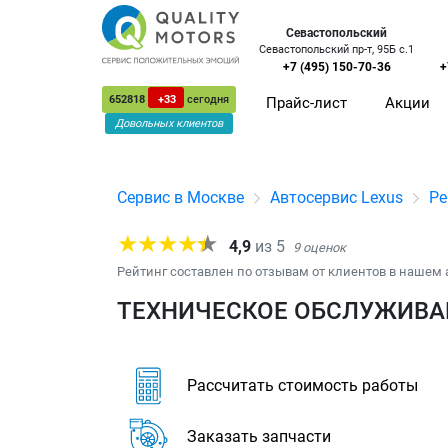
Севастопольский
Севастопольский пр-т, 95Б с.1
+7 (495) 150-70-36
+
652818
+33
сегодня
Прайс-лист
Акции
Довольных клиентов
Сервис в Москве
Автосервис Lexus
Ре
4,9
из
5
9
оценок
Рейтинг составлен по отзывам от клиентов в нашем 
ТЕХНИЧЕСКОЕ ОБСЛУЖИВАН
Рассчитать стоимость работы
Заказать запчасти