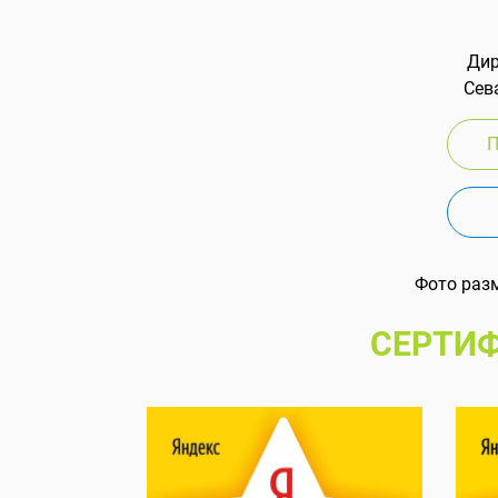
Дир
Сева
П
Фото раз
СЕРТИФ