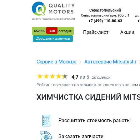
Севастопольский
Севастопольский пр-т, 95Б с.1
ул.
+7 (499) 110-80-63
+
652959
+30
сегодня
Прайс-лист
Акции
Довольных клиентов
Сервис в Москве
Автосервис Mitsubishi
4,7
из
5
26
оценок
Рейтинг составлен по отзывам от клиентов в нашем 
ХИМЧИСТКА СИДЕНИЙ MITS
Рассчитать стоимость работы
Заказать запчасти