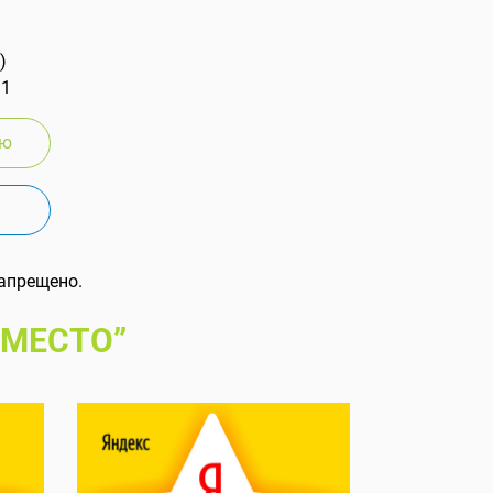
)
 1
ию
апрещено.
 МЕСТО”