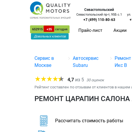
Севастопольский
Севастопольский пр-т, 95Б с.1
ул.
+7 (499) 110-80-63
+
652915
+35
сегодня
Прайс-лист
Акции
Довольных клиентов
Сервис в
Автосервис
Ремонт
Москве
Subaru
Икс В
4,7
из
5
30
оценок
Рейтинг составлен по отзывам от клиентов в нашем 
РЕМОНТ ЦАРАПИН САЛОНА 
Рассчитать стоимость работы