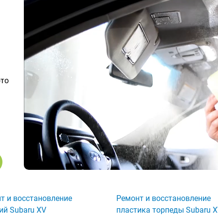
ото
т и восстановление
Ремонт и восстановление
ий Subaru XV
пластика торпеды Subaru 