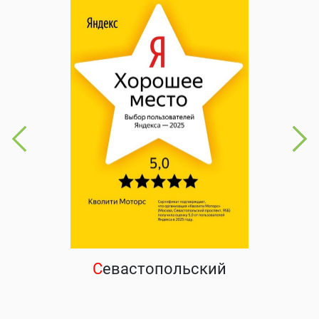
С
евастопольский