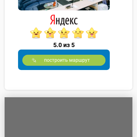
5.0 из 5
построить маршрут