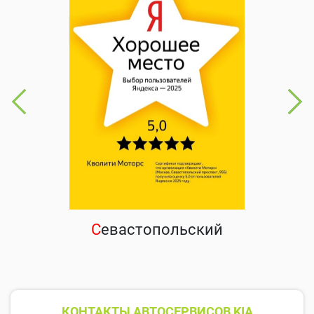
С
евастопольский
КОНТАКТЫ АВТОСЕРВИСОВ KIA