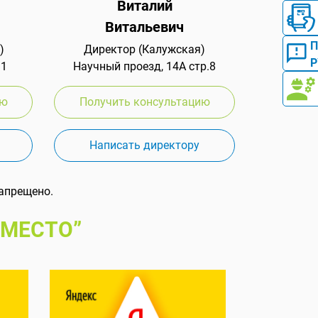
Виталий
Витальевич
)
Директор (Калужская)
Р
 1
Научный проезд, 14А стр.8
ию
Получить консультацию
Написать директору
апрещено.
 МЕСТО”