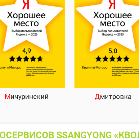
М
ичуринский
Д
митровка
ОСЕРВИСОВ SSANGYONG «КВО