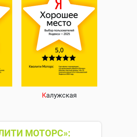
К
алужская
ЛИТИ МОТОРС»: