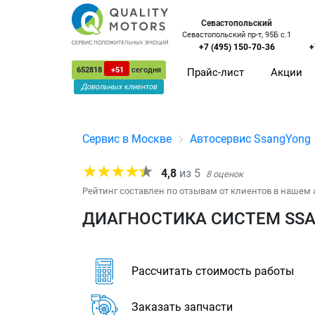
Севастопольский
Севастопольский пр-т, 95Б с.1
+7 (495) 150-70-36
+
652818
+51
сегодня
Прайс-лист
Акции
Довольных клиентов
Сервис в Москве
Автосервис SsangYong
4,8
из
5
8
оценок
Рейтинг составлен по отзывам от клиентов в нашем 
ДИАГНОСТИКА СИСТЕМ SSA
Рассчитать стоимость работы
Заказать запчасти