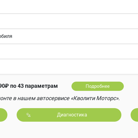
обиля
0₽ по 43 параметрам
Подробнее
онте в нашем автосервисе «Кволити Моторс».
Диагностика