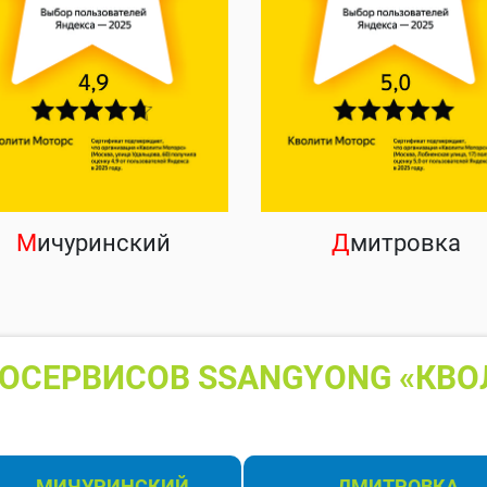
М
ичуринский
Д
митровка
ОСЕРВИСОВ SSANGYONG «КВО
МИЧУРИНСКИЙ
ДМИТРОВКА