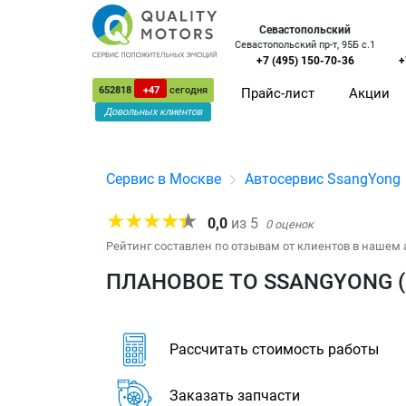
Севастопольский
Севастопольский пр-т, 95Б с.1
+7 (495) 150-70-36
+
652818
+47
сегодня
Прайс-лист
Акции
Довольных клиентов
Сервис в Москве
Автосервис SsangYong
0,0
из
5
0
оценок
Рейтинг составлен по отзывам от клиентов в нашем 
ПЛАНОВОЕ ТО SSANGYONG 
Рассчитать стоимость работы
Заказать запчасти