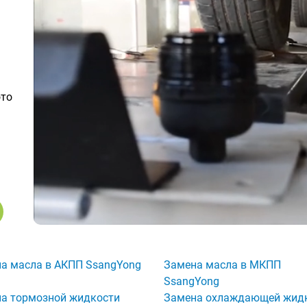
ото
а масла в АКПП SsangYong
Замена масла в МКПП
SsangYong
а тормозной жидкости
Замена охлаждающей жид