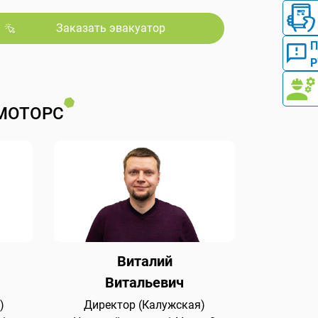
Заказать эвакуатор
Р
МОТОРС
Виталий
Витальевич
)
Директор (Калужская)