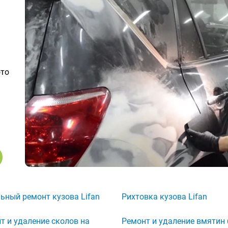
ото
ьный ремонт кузова Lifan
Рихтовка кузова Lifan
т и удаление сколов на
Ремонт и удаление вмятин 