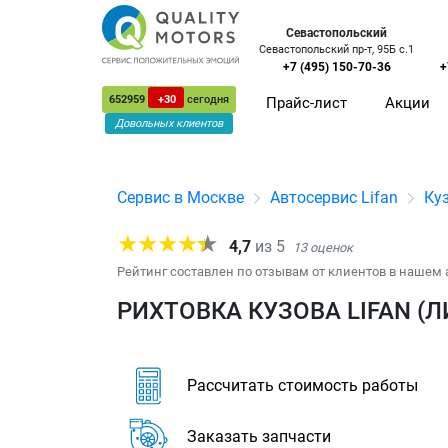
Севастопольский
Севастопольский пр-т, 95Б с.1
+7 (495) 150-70-36
+
652959
+30
сегодня
Прайс-лист
Акции
Довольных клиентов
Сервис в Москве
Автосервис Lifan
Ку
4,7
из
5
13
оценок
Рейтинг составлен по отзывам от клиентов в нашем 
РИХТОВКА КУЗОВА LIFAN (
Рассчитать стоимость работы
Заказать запчасти